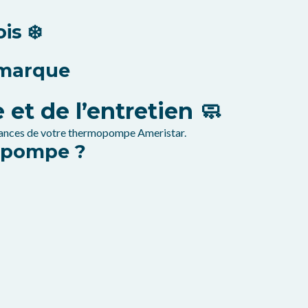
is ❄️
 marque
et de l’entretien 🧼
ormances de votre thermopompe Ameristar.
opompe ?