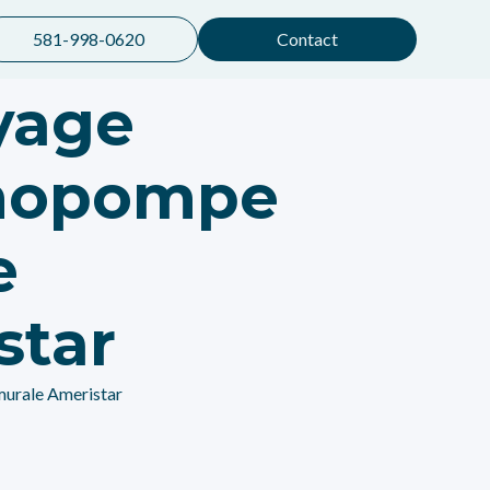
581-998-0620
Contact
yage
mopompe
e
star
urale Ameristar