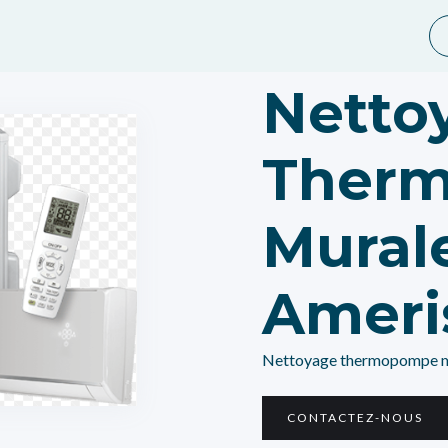
Netto
Ther
Mural
Ameri
Nettoyage thermopompe m
CONTACTEZ-NOUS