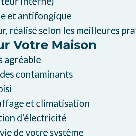
ateur interne)
e et antifongique
 réalisé selon les meilleures pr
ur Votre Maison
us agréable
 des contaminants
isi
fage et climatisation
on d’électricité
vie de votre système