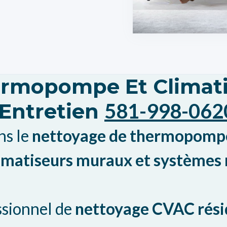
ermopompe Et Climati
 Entretien
581-998-062
ns le
nettoyage de thermopompe
imatiseurs muraux et systèmes m
ssionnel de
nettoyage CVAC rési