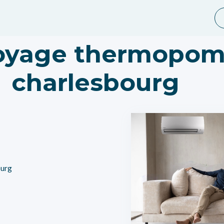
oyage thermopo
charlesbourg
ourg