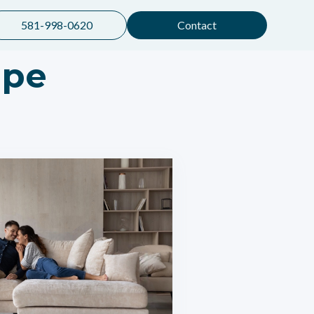
581-998-0620
Contact
mpe