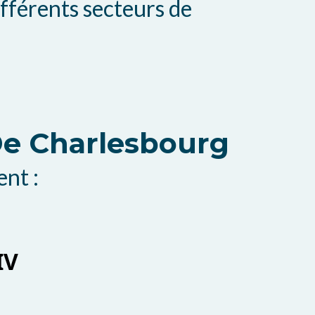
ifférents secteurs de
 De Charlesbourg
nt :
IV