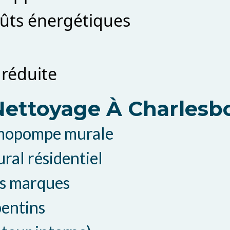
ûts énergétiques
 réduite
 Nettoyage À Charlesb
rmopompe murale
ral résidentiel
es marques
pentins