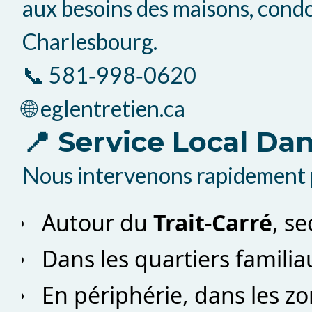
aux besoins des maisons, condos
Charlesbourg.
📞 581‑998‑0620
🌐 eglentretien.ca
📍 Service Local Da
Nous intervenons rapidement 
Autour du
Trait‑Carré
, se
Dans les quartiers famili
En périphérie, dans les z