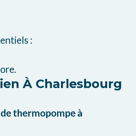
ntiels :
ore.
tien À Charlesbourg
 de thermopompe à