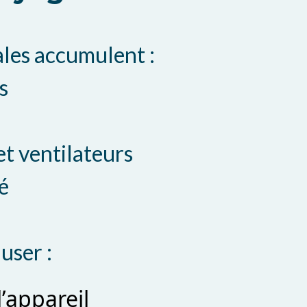
ales accumulent :
s
et ventilateurs
é
user :
l’appareil