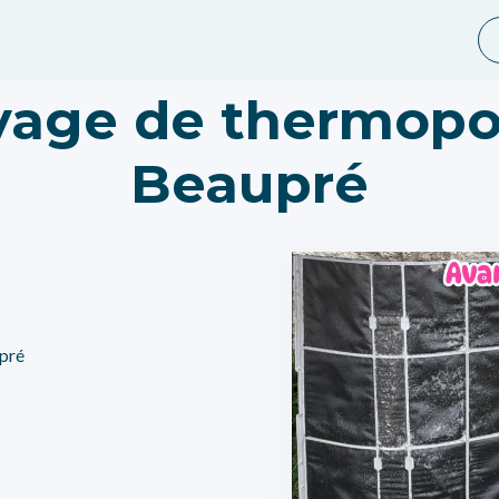
yage de thermop
Beaupré
pré