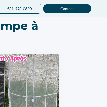
581-998-0620
Contact
ompe à