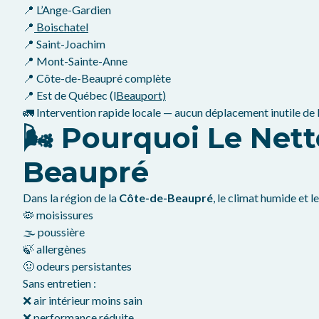
📍 L’Ange-Gardien
📍
Boischatel
📍 Saint-Joachim
📍 Mont-Sainte-Anne
📍 Côte-de-Beaupré complète
📍 Est de Québec (l
Beauport)
🚛 Intervention rapide locale — aucun déplacement inutile de
🌬️ Pourquoi Le Ne
Beaupré
Dans la région de la
Côte-de-Beaupré
, le climat humide et 
🦠 moisissures
🌫️ poussière
🍃 allergènes
🤢 odeurs persistantes
Sans entretien :
❌ air intérieur moins sain
❌ performance réduite