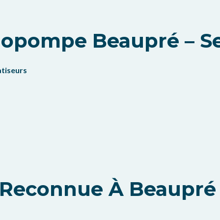
opompe Beaupré – Ser
atiseurs
e Reconnue À Beaupré