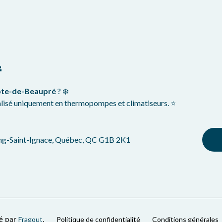
L
ôte-de-Beaupré
? ❄️
ialisé uniquement en thermopompes et climatiseurs. ⭐
ang-Saint-Ignace, Québec, QC G1B 2K1
éé par
.
Fragout
Politique de confidentialité
Conditions générales