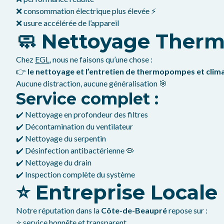
❌ consommation électrique plus élevée ⚡
❌ usure accélérée de l’appareil
🧼 Nettoyage Therm
Chez
EGL
, nous ne faisons qu’une chose :
👉
le nettoyage et l’entretien de thermopompes et clim
Aucune distraction, aucune généralisation 🎯
Service complet :
✔️ Nettoyage en profondeur des filtres
✔️ Décontamination du ventilateur
✔️ Nettoyage du serpentin
✔️ Désinfection antibactérienne 🦠
✔️ Nettoyage du drain
✔️ Inspection complète du système
⭐ Entreprise Local
Notre réputation dans la
Côte-de-Beaupré
repose sur :
⭐ service honnête et transparent