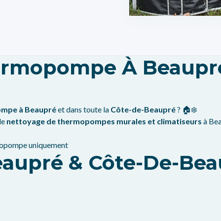
hermopompe À Beaupré
pompe à Beaupré
et dans toute la
Côte-de-Beaupré
? 🏠❄️
le
nettoyage de thermopompes murales et climatiseurs
à Bea
ermopompe uniquement
eaupré & Côte-De-Be