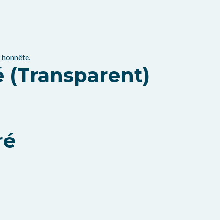
 honnête.
 (transparent)
ré