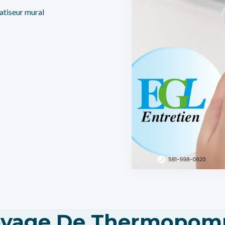
tiseur mural
toyage De Thermopomp