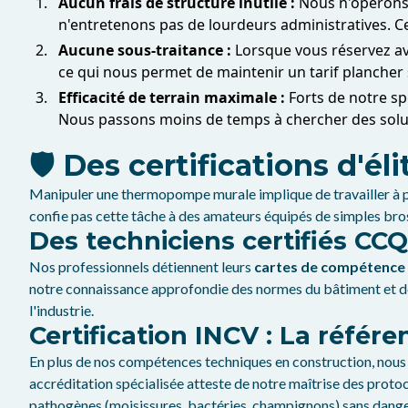
Aucun frais de structure inutile :
Nous n'opérons 
n'entretenons pas de lourdeurs administratives. Ce
Aucune sous-traitance :
Lorsque vous réservez ave
ce qui nous permet de maintenir un tarif plancher s
Efficacité de terrain maximale :
Forts de notre sp
Nous passons moins de temps à chercher des soluti
🛡️ Des certifications d'
Manipuler une thermopompe murale implique de travailler à p
confie pas cette tâche à des amateurs équipés de simples bros
Des techniciens certifiés CCQ
Nos professionnels détiennent leurs
cartes de compétenc
notre connaissance approfondie des normes du bâtiment et de n
l'industrie.
Certification INCV : La référe
En plus de nos compétences techniques en construction, nous
accréditation spécialisée atteste de notre maîtrise des proto
pathogènes (moisissures, bactéries, champignons) sans danger