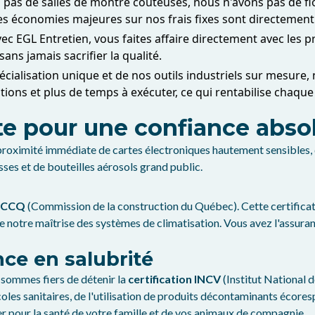
pas de salles de montre coûteuses, nous n'avons pas de fl
s économies majeures sur nos frais fixes sont directement 
c EGL Entretien, vous faites affaire directement avec les pr
ans jamais sacrifier la qualité.
écialisation unique et de nos outils industriels sur mesur
ons et plus de temps à exécuter, ce qui rentabilise chaqu
élite pour une confiance abs
roximité immédiate de cartes électroniques hautement sensibles, d
ses et de bouteilles aérosols grand public.
e CCQ
(Commission de la construction du Québec). Cette certificat
otre maîtrise des systèmes de climatisation. Vous avez l'assurance
nce en salubrité
 sommes fiers de détenir la
certification INCV
(Institut National 
coles sanitaires, de l'utilisation de produits décontaminants écore
 pour la santé de votre famille et de vos animaux de compagnie.