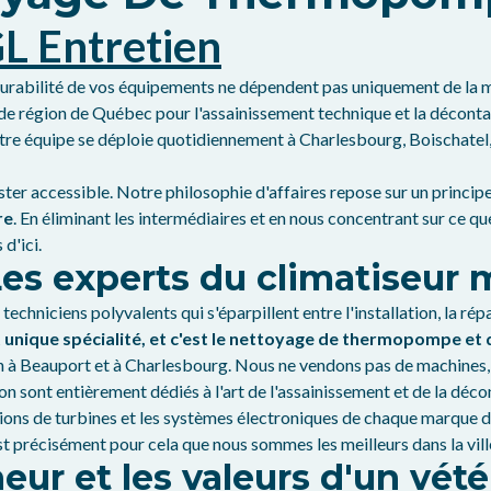
L Entretien
durabilité de vos équipements ne dépendent pas uniquement de la ma
e région de Québec pour l'assainissement technique et la décontam
otre équipe se déploie quotidiennement à Charlesbourg, Boischatel,
ster accessible. Notre philosophie d'affaires repose sur un princi
re
. En éliminant les intermédiaires et en nous concentrant sur ce q
d'ici.
 Les experts du climatiseur 
hniciens polyvalents qui s'éparpillent entre l'installation, la répa
 unique spécialité, et c'est le nettoyage de thermopompe et 
on à Beauport et à Charlesbourg. Nous ne vendons pas de machines, 
n sont entièrement dédiés à l'art de l'assainissement et de la déc
rations de turbines et les systèmes électroniques de chaque marque d
est précisément pour cela que nous sommes les meilleurs dans la vil
nneur et les valeurs d'un vét