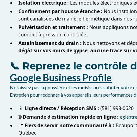
Isolation électrique :
Les modules électroniques et
Confinement par housse étanche :
Nous installo
sont canalisées de manière hermétique dans nos ré
Pulvérisation et traitement :
Nous appliquons notr
complet à pression contrôlée.
Assainissement du drain :
Nous nettoyons et déga
dégât sur vos murs de gypse, aucune trace sur vo
📞 Reprenez le contrôle de
Google Business Profile
Ne laissez pas la poussière et les moisissures saboter votre co
Entretien pour redonner à vos appareils leurs performances d'
📱
Ligne directe / Réception SMS :
(581) 998-0620
🌐
Demande d'estimation rapide en ligne :
eglentre
📍
Fiers de servir notre communauté à :
Beauport,
Québec.